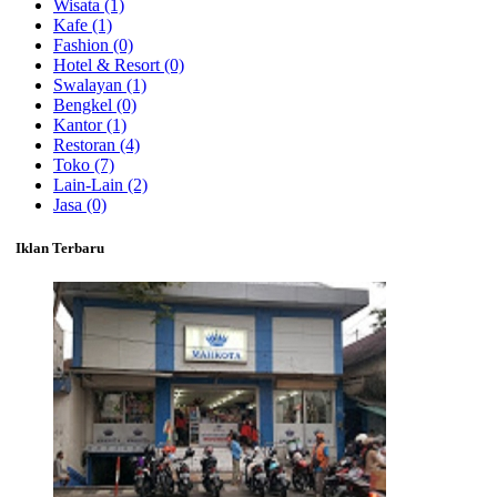
Wisata
(1)
Kafe
(1)
Fashion
(0)
Hotel & Resort
(0)
Swalayan
(1)
Bengkel
(0)
Kantor
(1)
Restoran
(4)
Toko
(7)
Lain-Lain
(2)
Jasa
(0)
Iklan Terbaru