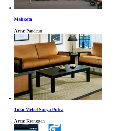
Mahkota
Area
: Pandean
Toko Mebel Surya Putra
Area
: Kranggan