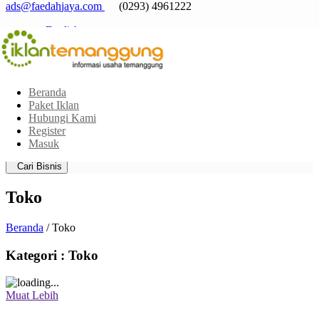
a
d
s
@
f
a
e
d
a
h
j
a
y
a
.
c
o
m
(0293) 4961222
English
Indonesia
Beranda
Paket Iklan
Hubungi Kami
Pilih Area
Register
Pilih Kategori
Masuk
Jarak posisi saya dari sekitar:
Cari Bisnis
Toko
Beranda
/ Toko
Kategori : Toko
Muat Lebih