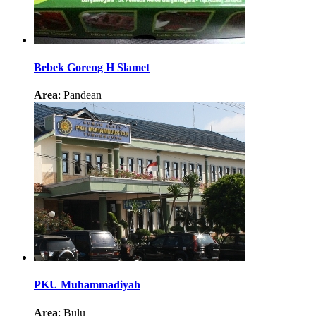
Bebek Goreng H Slamet
Area
: Pandean
PKU Muhammadiyah
Area
: Bulu