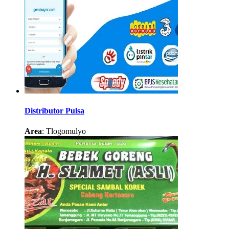
Distributor Pulsa
Area
: Tlogomulyo