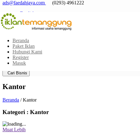
a
d
s
@
f
a
e
d
a
h
j
a
y
a
.
c
o
m
(0293) 4961222
English
Indonesia
Beranda
Paket Iklan
Hubungi Kami
Pilih Area
Register
Pilih Kategori
Masuk
Jarak posisi saya dari sekitar:
Cari Bisnis
Kantor
Beranda
/ Kantor
Kategori : Kantor
Muat Lebih