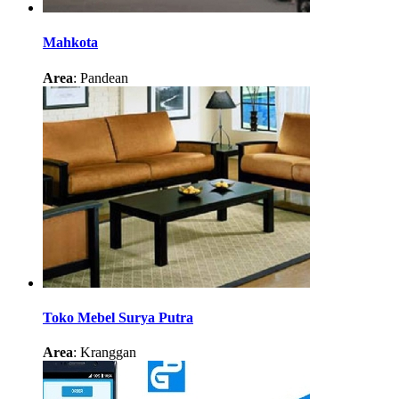
Mahkota
Area
: Pandean
Toko Mebel Surya Putra
Area
: Kranggan