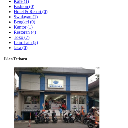
Kafe
(1)
Fashion
(0)
Hotel & Resort
(0)
Swalayan
(1)
Bengkel
(0)
Kantor
(1)
Restoran
(4)
Toko
(7)
Lain-Lain
(2)
Jasa
(0)
Iklan Terbaru