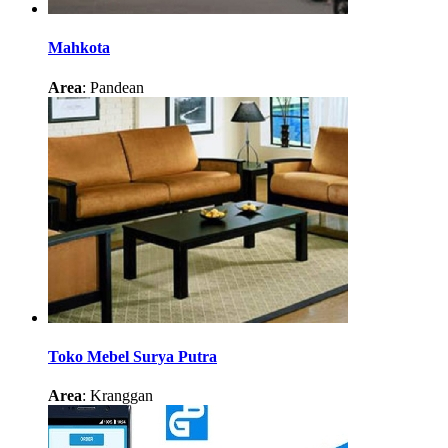
Mahkota
Area
: Pandean
Toko Mebel Surya Putra
Area
: Kranggan