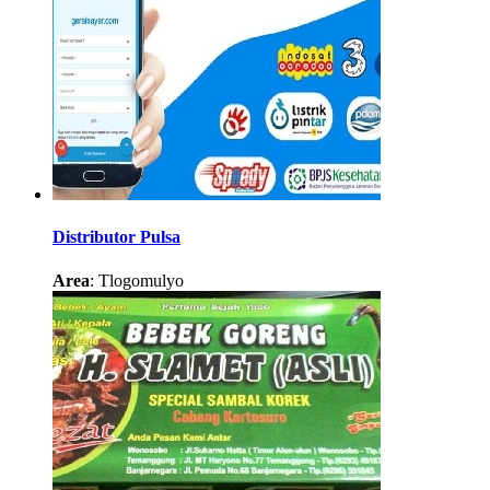
Distributor Pulsa
Area
: Tlogomulyo