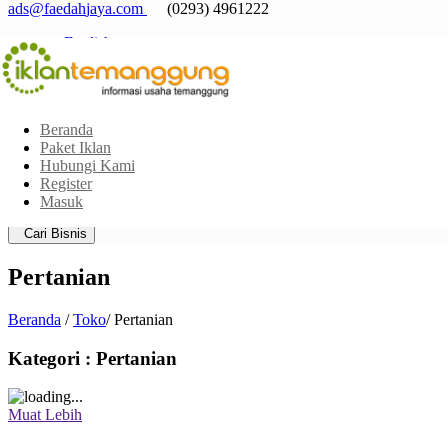
a
d
s
@
f
a
e
d
a
h
j
a
y
a
.
c
o
m
(0293) 4961222
English
Indonesia
Beranda
Paket Iklan
Hubungi Kami
Pilih Area
Register
Pilih Kategori
Masuk
Jarak posisi saya dari sekitar:
Cari Bisnis
Pertanian
Beranda
/
Toko
/ Pertanian
Kategori : Pertanian
Muat Lebih