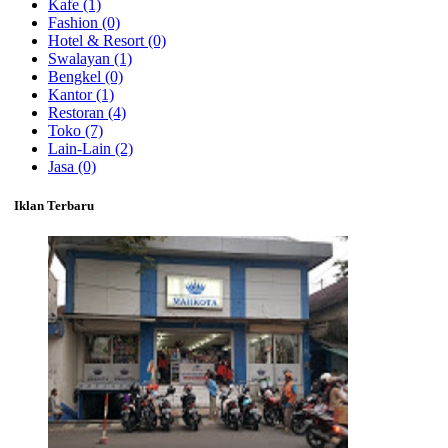
Kafe
(1)
Fashion
(0)
Hotel & Resort
(0)
Swalayan
(1)
Bengkel
(0)
Kantor
(1)
Restoran
(4)
Toko
(7)
Lain-Lain
(2)
Jasa
(0)
Iklan Terbaru