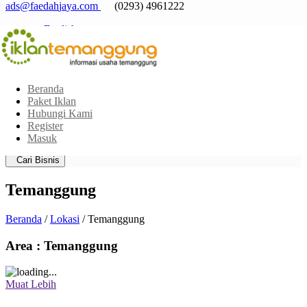
a
d
s
@
f
a
e
d
a
h
j
a
y
a
.
c
o
m
(0293) 4961222
English
Indonesia
Beranda
Paket Iklan
Hubungi Kami
Pilih Area
Register
Pilih Kategori
Masuk
Jarak posisi saya dari sekitar:
Cari Bisnis
Temanggung
Beranda
/
Lokasi
/ Temanggung
Area : Temanggung
Muat Lebih